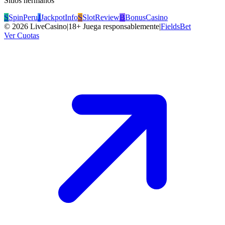
Sitios hermanos
S
SpinPeru
J
JackpotInfo
S
SlotReview
B
BonusCasino
©
2026
LiveCasino
|
18+ Juega responsablemente
|
FieldsBet
Ver Cuotas