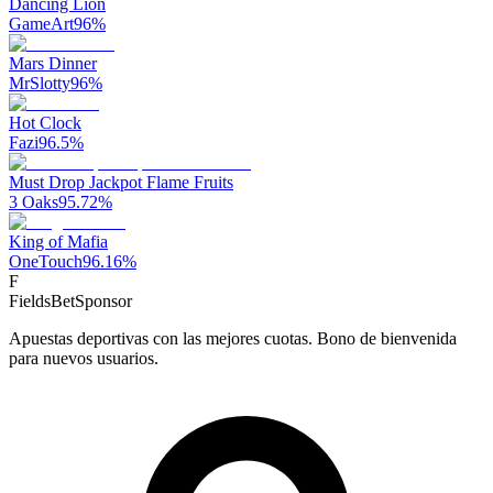
Dancing Lion
GameArt
96
%
Mars Dinner
MrSlotty
96
%
Hot Clock
Fazi
96.5
%
Must Drop Jackpot Flame Fruits
3 Oaks
95.72
%
King of Mafia
OneTouch
96.16
%
F
FieldsBet
Sponsor
Apuestas deportivas con las mejores cuotas. Bono de bienvenida
para nuevos usuarios.