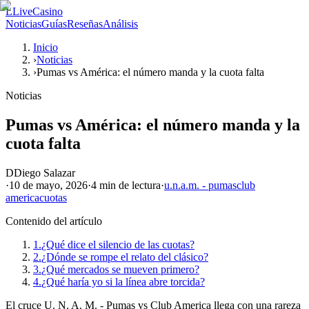
L
LiveCasino
Noticias
Guías
Reseñas
Análisis
Inicio
›
Noticias
›
Pumas vs América: el número manda y la cuota falta
Noticias
Pumas vs América: el número manda y la
cuota falta
D
Diego Salazar
·
10 de mayo, 2026
·
4 min
de lectura
·
u.n.a.m. - pumas
club
america
cuotas
Contenido del artículo
1.
¿Qué dice el silencio de las cuotas?
2.
¿Dónde se rompe el relato del clásico?
3.
¿Qué mercados se mueven primero?
4.
¿Qué haría yo si la línea abre torcida?
El cruce U. N. A. M. - Pumas vs Club America llega con una rareza