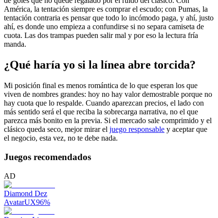
de goles que no quede regalado por el ruido del clásico. Con
América, la tentación siempre es comprar el escudo; con Pumas, la
tentación contraria es pensar que todo lo incómodo paga, y ahí, justo
ahí, es donde uno empieza a confundirse si no separa camiseta de
cuota. Las dos trampas pueden salir mal y por eso la lectura fría
manda.
¿Qué haría yo si la línea abre torcida?
Mi posición final es menos romántica de lo que esperan los que
viven de nombres grandes: hoy no hay valor demostrable porque no
hay cuota que lo respalde. Cuando aparezcan precios, el lado con
más sentido será el que reciba la sobrecarga narrativa, no el que
parezca más bonito en la previa. Si el mercado sale comprimido y el
clásico queda seco, mejor mirar el
juego responsable
y aceptar que
el negocio, esta vez, no te debe nada.
Juegos recomendados
AD
Diamond Dez
AvatarUX
96
%