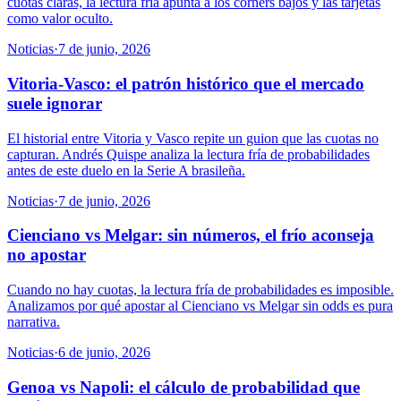
cuotas claras, la lectura fría apunta a los córners bajos y las tarjetas
como valor oculto.
Noticias
·
7 de junio, 2026
Vitoria-Vasco: el patrón histórico que el mercado
suele ignorar
El historial entre Vitoria y Vasco repite un guion que las cuotas no
capturan. Andrés Quispe analiza la lectura fría de probabilidades
antes de este duelo en la Serie A brasileña.
Noticias
·
7 de junio, 2026
Cienciano vs Melgar: sin números, el frío aconseja
no apostar
Cuando no hay cuotas, la lectura fría de probabilidades es imposible.
Analizamos por qué apostar al Cienciano vs Melgar sin odds es pura
narrativa.
Noticias
·
6 de junio, 2026
Genoa vs Napoli: el cálculo de probabilidad que