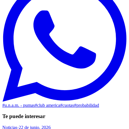
#
u.n.a.m. - pumas
#
club america
#
cuotas
#
probabilidad
Te puede interesar
Noticias
·
22 de junio, 2026