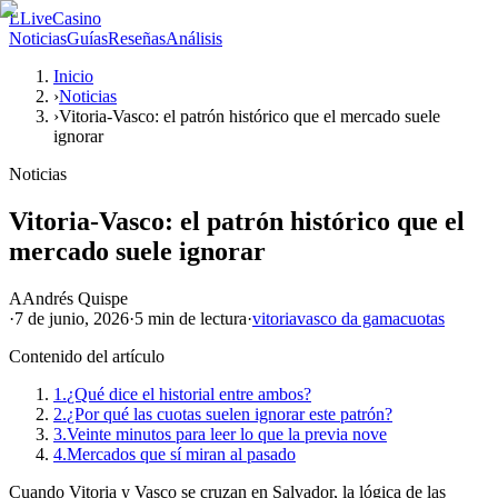
L
LiveCasino
Noticias
Guías
Reseñas
Análisis
Inicio
›
Noticias
›
Vitoria-Vasco: el patrón histórico que el mercado suele
ignorar
Noticias
Vitoria-Vasco: el patrón histórico que el
mercado suele ignorar
A
Andrés Quispe
·
7 de junio, 2026
·
5 min
de lectura
·
vitoria
vasco da gama
cuotas
Contenido del artículo
1.
¿Qué dice el historial entre ambos?
2.
¿Por qué las cuotas suelen ignorar este patrón?
3.
Veinte minutos para leer lo que la previa nove
4.
Mercados que sí miran al pasado
Cuando Vitoria y Vasco se cruzan en Salvador, la lógica de las