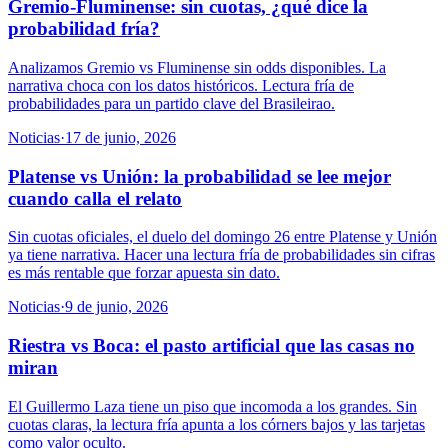
Gremio-Fluminense: sin cuotas, ¿qué dice la
probabilidad fría?
Analizamos Gremio vs Fluminense sin odds disponibles. La
narrativa choca con los datos históricos. Lectura fría de
probabilidades para un partido clave del Brasileirao.
Noticias
·
17 de junio, 2026
Platense vs Unión: la probabilidad se lee mejor
cuando calla el relato
Sin cuotas oficiales, el duelo del domingo 26 entre Platense y Unión
ya tiene narrativa. Hacer una lectura fría de probabilidades sin cifras
es más rentable que forzar apuesta sin dato.
Noticias
·
9 de junio, 2026
Riestra vs Boca: el pasto artificial que las casas no
miran
El Guillermo Laza tiene un piso que incomoda a los grandes. Sin
cuotas claras, la lectura fría apunta a los córners bajos y las tarjetas
como valor oculto.