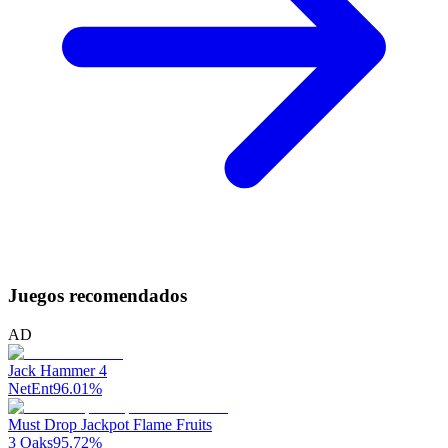
Juegos recomendados
AD
Jack Hammer 4
NetEnt
96.01
%
Must Drop Jackpot Flame Fruits
3 Oaks
95.72
%