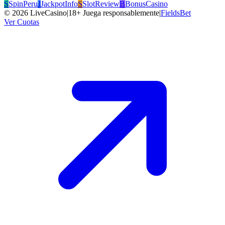
S
SpinPeru
J
JackpotInfo
S
SlotReview
B
BonusCasino
©
2026
LiveCasino
|
18+ Juega responsablemente
|
FieldsBet
Ver Cuotas