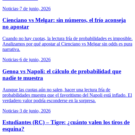
Noticias
·
7 de junio, 2026
Cienciano vs Melgar: sin números, el frío aconseja
no apostar
Cuando no hay cuotas, la lectura fría de probabilidades es imposible.
Analizamos por qué apostar al Cienciano vs Melgar sin odds es pura
narrativa.
Noticias
·
6 de junio, 2026
Genoa vs Napoli: el cálculo de probabilidad que
nadie te muestra
Aunque las cuotas aún no salen, hacer una lectura fría de
probabilidades muestra que el favoritismo del Napoli está inflado. El
verdadero valor podría esconderse en la sorpresa.
Noticias
·
3 de junio, 2026
Estudiantes (RC) – Tigre: ¿cuánto valen los tiros de
esquina?