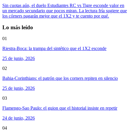
Sin cuotas aún, el duelo Estudiantes RC vs Tigre esconde valor en
un mercado secundario que pocos miran. La lectura fría sugiere que
los córners pagarán mejor que el 1X2 y te cuento por qué.
Lo más leído
01
Riestra-Boca: la trampa del sintético que el 1X2 esconde
25 de junio, 2026
02
Bahia-Corinthians: el patrón que los corners repiten en silencio
25 de junio, 2026
03
Flamengo-Sao Paulo: el guion que el historial insiste en repetir
24 de junio, 2026
04