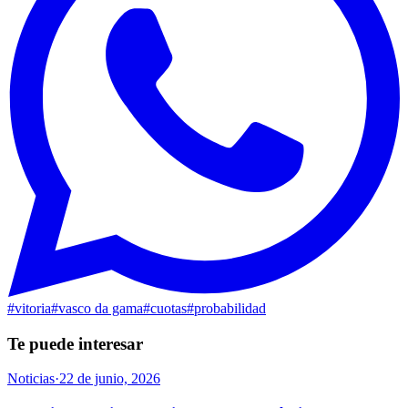
#
vitoria
#
vasco da gama
#
cuotas
#
probabilidad
Te puede interesar
Noticias
·
22 de junio, 2026