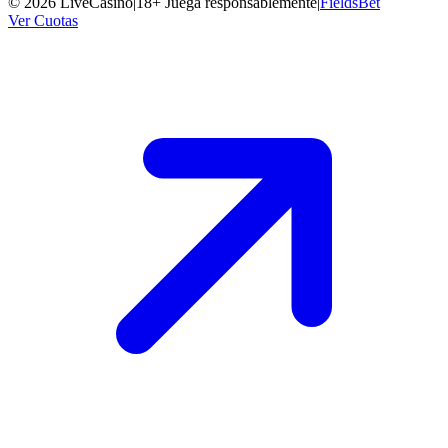
©
2026
LiveCasino
|
18+ Juega responsablemente
|
FieldsBet
Ver Cuotas