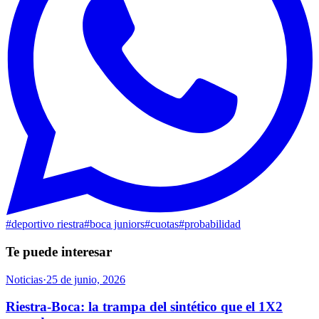
#
deportivo riestra
#
boca juniors
#
cuotas
#
probabilidad
Te puede interesar
Noticias
·
25 de junio, 2026
Riestra-Boca: la trampa del sintético que el 1X2