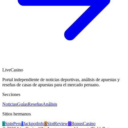
LiveCasino
Portal independiente de noticias deportivas, análisis de apuestas y
reseñas de casas de apuestas para el mercado peruano.
Secciones
Noticias
Guías
Reseñas
Análisis
Sitios hermanos
S
SpinPeru
J
JackpotInfo
S
SlotReview
B
BonusCasino