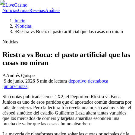
L
LiveCasino
Noticias
Guías
Reseñas
Análisis
Inicio
›
Noticias
›
Riestra vs Boca: el pasto artificial que las casas no miran
Noticias
Riestra vs Boca: el pasto artificial que las
casas no miran
A
Andrés Quispe
·
9 de junio, 2026
·
5 min
de lectura
·
deportivo riestra
boca
juniors
cuotas
Sin cuotas publicadas en el 1X2, el Deportivo Riestra vs Boca
Juniors es uno de esos partidos que el apostador común descarta por
falta de certeza. Pero la lectura fría revela una arista casi invisible: el
césped sintético del estadio Guillermo Laza altera tantas variables
que los mercados de corners y tarjetas amarillas esconden una
brecha de valor que las casas aún no absorben.
La mayoría de plataformas suelen soltar las cuotas principales de la