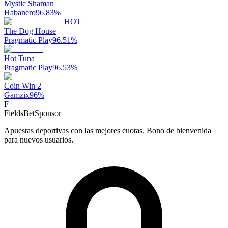
Mystic Shaman
Habanero
96.83
%
HOT
The Dog House
Pragmatic Play
96.51
%
Hot Tuna
Pragmatic Play
96.53
%
Coin Win 2
Gamzix
96
%
F
FieldsBet
Sponsor
Apuestas deportivas con las mejores cuotas. Bono de bienvenida
para nuevos usuarios.