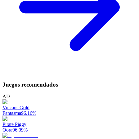
Juegos recomendados
AD
Vulcans Gold
Fantasma
96.16
%
Pirate Piggy
Qora
96.09
%