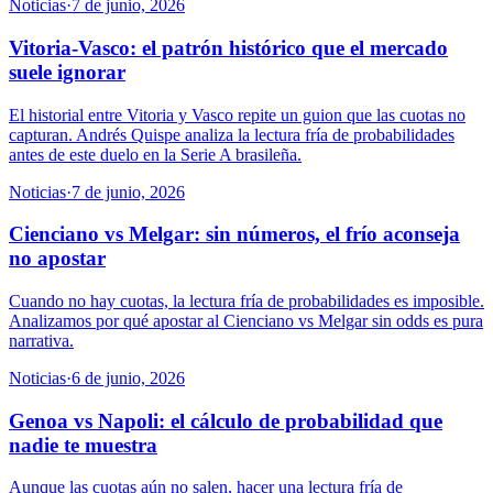
Noticias
·
7 de junio, 2026
Vitoria-Vasco: el patrón histórico que el mercado
suele ignorar
El historial entre Vitoria y Vasco repite un guion que las cuotas no
capturan. Andrés Quispe analiza la lectura fría de probabilidades
antes de este duelo en la Serie A brasileña.
Noticias
·
7 de junio, 2026
Cienciano vs Melgar: sin números, el frío aconseja
no apostar
Cuando no hay cuotas, la lectura fría de probabilidades es imposible.
Analizamos por qué apostar al Cienciano vs Melgar sin odds es pura
narrativa.
Noticias
·
6 de junio, 2026
Genoa vs Napoli: el cálculo de probabilidad que
nadie te muestra
Aunque las cuotas aún no salen, hacer una lectura fría de