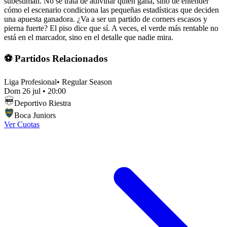
subestiman. No se trata de adivinar quién gana, sino de entender
cómo el escenario condiciona las pequeñas estadísticas que deciden
una apuesta ganadora. ¿Va a ser un partido de corners escasos y
pierna fuerte? El piso dice que sí. A veces, el verde más rentable no
está en el marcador, sino en el detalle que nadie mira.
⚽ Partidos Relacionados
Liga Profesional
•
Regular Season
Dom 26 jul
•
20:00
Deportivo Riestra
Boca Juniors
Ver Cuotas