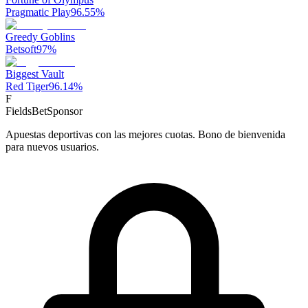
Pragmatic Play
96.55
%
Greedy Goblins
Betsoft
97
%
Biggest Vault
Red Tiger
96.14
%
F
FieldsBet
Sponsor
Apuestas deportivas con las mejores cuotas. Bono de bienvenida
para nuevos usuarios.