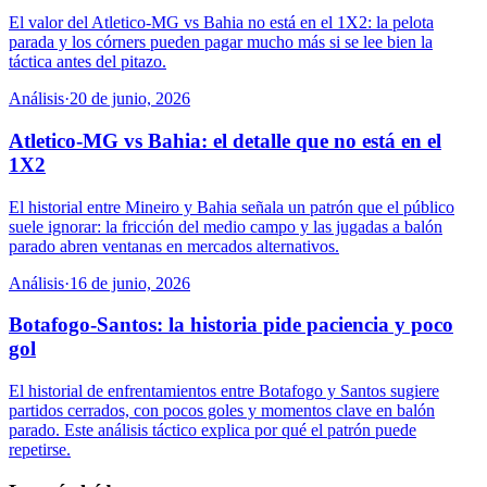
El valor del Atletico-MG vs Bahia no está en el 1X2: la pelota
parada y los córners pueden pagar mucho más si se lee bien la
táctica antes del pitazo.
Análisis
·
20 de junio, 2026
Atletico-MG vs Bahia: el detalle que no está en el
1X2
El historial entre Mineiro y Bahia señala un patrón que el público
suele ignorar: la fricción del medio campo y las jugadas a balón
parado abren ventanas en mercados alternativos.
Análisis
·
16 de junio, 2026
Botafogo-Santos: la historia pide paciencia y poco
gol
El historial de enfrentamientos entre Botafogo y Santos sugiere
partidos cerrados, con pocos goles y momentos clave en balón
parado. Este análisis táctico explica por qué el patrón puede
repetirse.