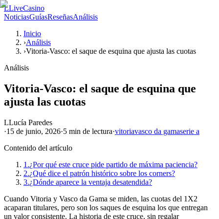
L
LiveCasino
Noticias
Guías
Reseñas
Análisis
Inicio
›
Análisis
›
Vitoria-Vasco: el saque de esquina que ajusta las cuotas
Análisis
Vitoria-Vasco: el saque de esquina que
ajusta las cuotas
L
Lucía Paredes
·
15 de junio, 2026
·
5 min
de lectura
·
vitoria
vasco da gama
serie a
Contenido del artículo
1.
¿Por qué este cruce pide partido de máxima paciencia?
2.
¿Qué dice el patrón histórico sobre los corners?
3.
¿Dónde aparece la ventaja desatendida?
Cuando Vitoria y Vasco da Gama se miden, las cuotas del 1X2
acaparan titulares, pero son los saques de esquina los que entregan
un valor consistente. La historia de este cruce, sin regalar