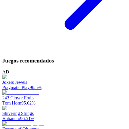
Juegos recomendados
AD
Jokers Jewels
Pragmatic Play
96.5
%
243 Clover Fruits
Tom Horn
95.02
%
Shivering Strings
Habanero
96.51
%
Fortune of Olympus