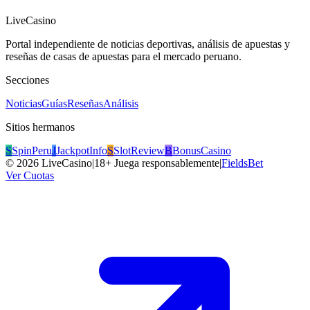
LiveCasino
Portal independiente de noticias deportivas, análisis de apuestas y
reseñas de casas de apuestas para el mercado peruano.
Secciones
Noticias
Guías
Reseñas
Análisis
Sitios hermanos
S
SpinPeru
J
JackpotInfo
S
SlotReview
B
BonusCasino
©
2026
LiveCasino
|
18+ Juega responsablemente
|
FieldsBet
Ver Cuotas