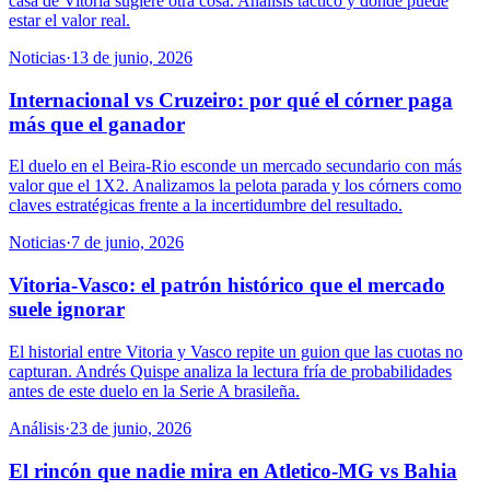
casa de Vitoria sugiere otra cosa. Análisis táctico y dónde puede
estar el valor real.
Noticias
·
13 de junio, 2026
Internacional vs Cruzeiro: por qué el córner paga
más que el ganador
El duelo en el Beira-Rio esconde un mercado secundario con más
valor que el 1X2. Analizamos la pelota parada y los córners como
claves estratégicas frente a la incertidumbre del resultado.
Noticias
·
7 de junio, 2026
Vitoria-Vasco: el patrón histórico que el mercado
suele ignorar
El historial entre Vitoria y Vasco repite un guion que las cuotas no
capturan. Andrés Quispe analiza la lectura fría de probabilidades
antes de este duelo en la Serie A brasileña.
Análisis
·
23 de junio, 2026
El rincón que nadie mira en Atletico-MG vs Bahia