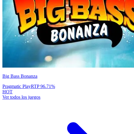
Big Bass Bonanza
Pragmatic Play
RTP
96.71
%
HOT
Ver todos los juegos