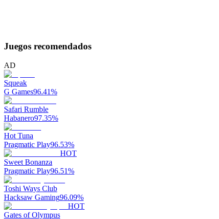
Juegos recomendados
AD
Squeak
G Games
96.41
%
Safari Rumble
Habanero
97.35
%
Hot Tuna
Pragmatic Play
96.53
%
HOT
Sweet Bonanza
Pragmatic Play
96.51
%
Toshi Ways Club
Hacksaw Gaming
96.09
%
HOT
Gates of Olympus