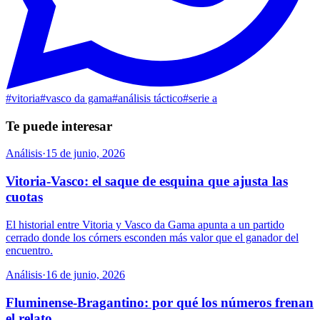
#
vitoria
#
vasco da gama
#
análisis táctico
#
serie a
Te puede interesar
Análisis
·
15 de junio, 2026
Vitoria-Vasco: el saque de esquina que ajusta las
cuotas
El historial entre Vitoria y Vasco da Gama apunta a un partido
cerrado donde los córners esconden más valor que el ganador del
encuentro.
Análisis
·
16 de junio, 2026
Fluminense-Bragantino: por qué los números frenan
el relato