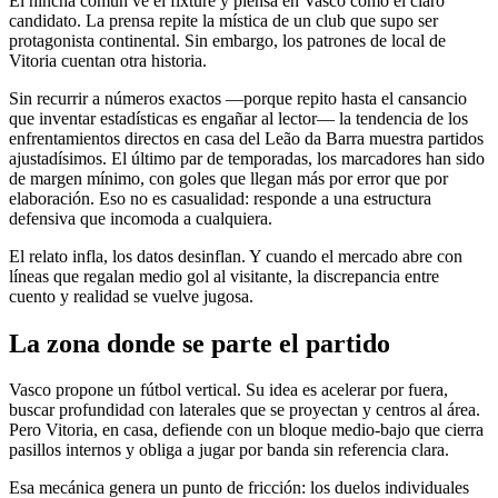
El hincha común ve el fixture y piensa en Vasco como el claro
candidato. La prensa repite la mística de un club que supo ser
protagonista continental. Sin embargo, los patrones de local de
Vitoria cuentan otra historia.
Sin recurrir a números exactos —porque repito hasta el cansancio
que inventar estadísticas es engañar al lector— la tendencia de los
enfrentamientos directos en casa del Leão da Barra muestra partidos
ajustadísimos. El último par de temporadas, los marcadores han sido
de margen mínimo, con goles que llegan más por error que por
elaboración. Eso no es casualidad: responde a una estructura
defensiva que incomoda a cualquiera.
El relato infla, los datos desinflan. Y cuando el mercado abre con
líneas que regalan medio gol al visitante, la discrepancia entre
cuento y realidad se vuelve jugosa.
La zona donde se parte el partido
Vasco propone un fútbol vertical. Su idea es acelerar por fuera,
buscar profundidad con laterales que se proyectan y centros al área.
Pero Vitoria, en casa, defiende con un bloque medio-bajo que cierra
pasillos internos y obliga a jugar por banda sin referencia clara.
Esa mecánica genera un punto de fricción: los duelos individuales