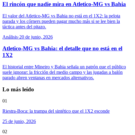
El rincón que nadie mira en Atletico-MG vs Bahia
El valor del Atletico-MG vs Bahia no está en el 1X2: la pelota
parada y los córners pueden pagar mucho más si se lee bien la
táctica antes del pitazo.
Análisis
·
20 de junio, 2026
Atletico-MG vs Bahia: el detalle que no está en el
1X2
El historial entre Mineiro y Bahia señala un patrón que el público
suele ignorar: la fricción del medio campo y las jugadas a balón
parado abren ventanas en mercados alternativos.
Lo más leído
01
Riestra-Boca: la trampa del sintético que el 1X2 esconde
25 de junio, 2026
02