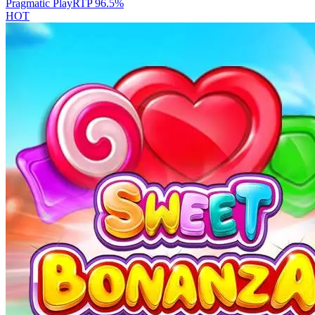
Pragmatic Play
RTP
96.5
%
HOT