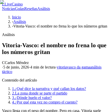
L
LiveCasino
Noticias
Guías
Reseñas
Análisis
Inicio
›
Análisis
›
Vitoria-Vasco: el nombre no frena lo que los números gritan
Análisis
Vitoria-Vasco: el nombre no frena lo que
los números gritan
C
Carlos Méndez
·
5 de junio, 2026
·
4 min
de lectura
·
vitoria
vasco da gama
análisis
táctico
Contenido del artículo
1.
¿Qué dice la narrativa y qué callan los datos?
2.
La zona donde se parte el partido
3.
¿Dónde huelo el valor?
4.
¿Por qué esta vez no compro el cuento?
Vasco llega con el peso del nombre. Pero en casa, Vitoria suele