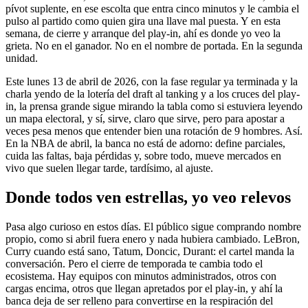
pívot suplente, en ese escolta que entra cinco minutos y le cambia el
pulso al partido como quien gira una llave mal puesta. Y en esta
semana, de cierre y arranque del play-in, ahí es donde yo veo la
grieta. No en el ganador. No en el nombre de portada. En la segunda
unidad.
Este lunes 13 de abril de 2026, con la fase regular ya terminada y la
charla yendo de la lotería del draft al tanking y a los cruces del play-
in, la prensa grande sigue mirando la tabla como si estuviera leyendo
un mapa electoral, y sí, sirve, claro que sirve, pero para apostar a
veces pesa menos que entender bien una rotación de 9 hombres. Así.
En la NBA de abril, la banca no está de adorno: define parciales,
cuida las faltas, baja pérdidas y, sobre todo, mueve mercados en
vivo que suelen llegar tarde, tardísimo, al ajuste.
Donde todos ven estrellas, yo veo relevos
Pasa algo curioso en estos días. El público sigue comprando nombre
propio, como si abril fuera enero y nada hubiera cambiado. LeBron,
Curry cuando está sano, Tatum, Doncic, Durant: el cartel manda la
conversación. Pero el cierre de temporada te cambia todo el
ecosistema. Hay equipos con minutos administrados, otros con
cargas encima, otros que llegan apretados por el play-in, y ahí la
banca deja de ser relleno para convertirse en la respiración del