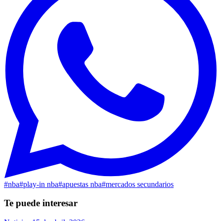
#
nba
#
play-in nba
#
apuestas nba
#
mercados secundarios
Te puede interesar