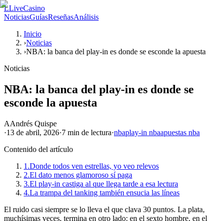
L
LiveCasino
Noticias
Guías
Reseñas
Análisis
Inicio
›
Noticias
›
NBA: la banca del play-in es donde se esconde la apuesta
Noticias
NBA: la banca del play-in es donde se
esconde la apuesta
A
Andrés Quispe
·
13 de abril, 2026
·
7 min
de lectura
·
nba
play-in nba
apuestas nba
Contenido del artículo
1.
Donde todos ven estrellas, yo veo relevos
2.
El dato menos glamoroso sí paga
3.
El play-in castiga al que llega tarde a esa lectura
4.
La trampa del tanking también ensucia las líneas
El ruido casi siempre se lo lleva el que clava 30 puntos. La plata,
muchísimas veces, termina en otro lado: en el sexto hombre, en el