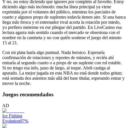
Y no, no estoy diciendo que ignores por completo al favorito. Estoy
diciendo algo más incómodo: mucha línea principal ya viene
exprimida por el volumen del público, mientras los parciales de
cuarto y algunos props de suplentes todavía tienen aire. Si una banca
llega más fresca y el entrenador rival acorta la rotación por miedo,
yo prefiero meterme en ese pliegue del partido. En LiveCasino esa
lectura agarra más sentido cuando el mercado se obsesiona con el
nombre en la camiseta y no con quién sostiene el juego del minuto
15 al 21.
Con mi plata haría algo puntual. Nada heroico. Esperaría
confirmación de rotaciones y reportes de minutos, y recién ahí
entraría al segundo cuarto o a props de un suplente con rol estable.
Si no tengo esa info, paso de largo, al toque. Abril castiga al
apurado. La mejor jugada en esta NBA no está donde todos gritan;
está sentada dos asientos más allá del base titular, esperando entrar y
mover la noche.
Juegos recomendados
AD
Ice Fishing
Evolution
97
%