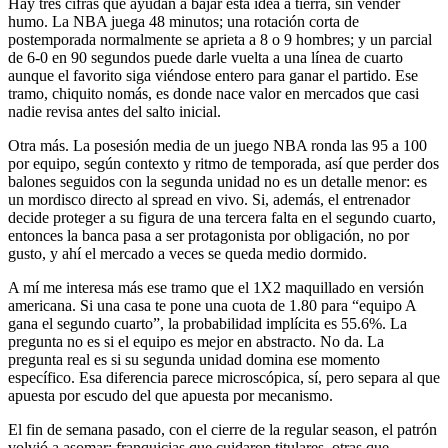
Hay tres cifras que ayudan a bajar esta idea a tierra, sin vender
humo. La NBA juega 48 minutos; una rotación corta de
postemporada normalmente se aprieta a 8 o 9 hombres; y un parcial
de 6-0 en 90 segundos puede darle vuelta a una línea de cuarto
aunque el favorito siga viéndose entero para ganar el partido. Ese
tramo, chiquito nomás, es donde nace valor en mercados que casi
nadie revisa antes del salto inicial.
Otra más. La posesión media de un juego NBA ronda las 95 a 100
por equipo, según contexto y ritmo de temporada, así que perder dos
balones seguidos con la segunda unidad no es un detalle menor: es
un mordisco directo al spread en vivo. Si, además, el entrenador
decide proteger a su figura de una tercera falta en el segundo cuarto,
entonces la banca pasa a ser protagonista por obligación, no por
gusto, y ahí el mercado a veces se queda medio dormido.
A mí me interesa más ese tramo que el 1X2 maquillado en versión
americana. Si una casa te pone una cuota de 1.80 para “equipo A
gana el segundo cuarto”, la probabilidad implícita es 55.6%. La
pregunta no es si el equipo es mejor en abstracto. No da. La
pregunta real es si su segunda unidad domina ese momento
específico. Esa diferencia parece microscópica, sí, pero separa al que
apuesta por escudo del que apuesta por mecanismo.
El fin de semana pasado, con el cierre de la regular season, el patrón
volvió a asomar: franquicias que cuidaron titulares, otras que