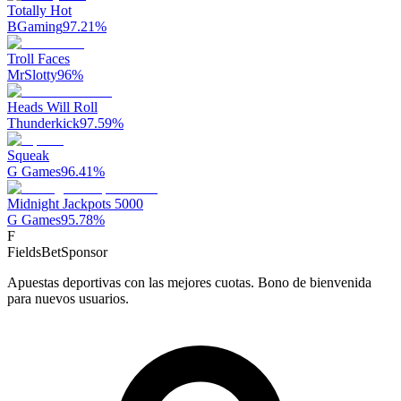
Totally Hot
BGaming
97.21
%
Troll Faces
MrSlotty
96
%
Heads Will Roll
Thunderkick
97.59
%
Squeak
G Games
96.41
%
Midnight Jackpots 5000
G Games
95.78
%
F
FieldsBet
Sponsor
Apuestas deportivas con las mejores cuotas. Bono de bienvenida
para nuevos usuarios.