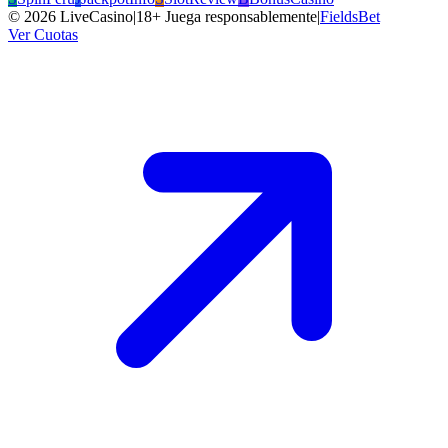
©
2026
LiveCasino
|
18+ Juega responsablemente
|
FieldsBet
Ver Cuotas