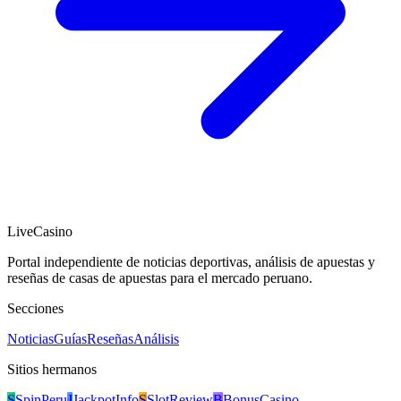
LiveCasino
Portal independiente de noticias deportivas, análisis de apuestas y
reseñas de casas de apuestas para el mercado peruano.
Secciones
Noticias
Guías
Reseñas
Análisis
Sitios hermanos
S
SpinPeru
J
JackpotInfo
S
SlotReview
B
BonusCasino