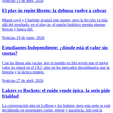
Noticias
·
15 de abril, 2026
El play-in repite libreto: la defensa vuelve a cobrar
Miami cayó y Charlotte avanzó este martes, pero la lección va más
allá del resultado: en el play-in, el patrón histórico premia piernas
frescas y banca útil.
Noticias
·
19 de junio, 2026
Estudiantes-Independiente: ¿dónde está el valor sin
cuotas?
Con las líneas aún vacías, leer el partido en frío revela que el mejor
valor no estará en el 1X2, sino en los mercados disciplinarios que la
historia y la táctica repiten.
Noticias
·
27 de abril, 2026
Lakers vs Rockets: el ruido vende épica, la serie pide
frialdad
La conversación gira en LeBron y los boletos, pero esta serie se está
decidiendo en posesiones cortas, rebote y paciencia. Ahí está la