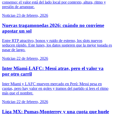
consenso: el valor está del lado local por contexto, altura, ritmo y
presión de arranque.
Noticias
·
23 de febrero, 2026
Nuevas tragamonedas 2026: cuándo no conviene
apostar un sol
Entre RTP atractivo, bonos y ruido de estreno, los slots nuevos
seducen rápido. Este lunes, los datos sugieren que la mejor jugada es
pasar de largo.
Noticias
·
22 de febrero, 2026
Inter Miami-LAFC: Messi atrae, pero el valor va
por otro carril
Inter Miami y LAFC mueven mercado en Perú: Messi pesa en
cuotas, pero hay valor en goles y tramos del partido si lees el ritmo
más que el nombre.
Noticias
·
22 de febrero, 2026
Liga MX: Pumas-Monterrey y una cuota que huele