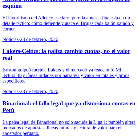
esquina
El favoritismo del Atlético es claro, pero la apuesta fina está en un
detalle táctico: cómo defiende y ataca el Brujas cada balón parado y
corner.
Noticias
·
23 de febrero, 2026
Lakers-Celtics: la paliza cambió cuotas, no el valor
real
Boston golpeó fuerte a Lakers y el mercado ya reaccionó. Mi
lectura: hay líneas infladas por narrativa y valor en totales y props
específicos.
Noticias
·
23 de febrero, 2026
Binacional: el fallo legal que ya distorsiona cuotas en
Perú
La pelea legal de Binacional no solo sacude la Liga 1: también altera
mercados de apuestas, líneas futuras y lectura de valor para el
apostador peruano.