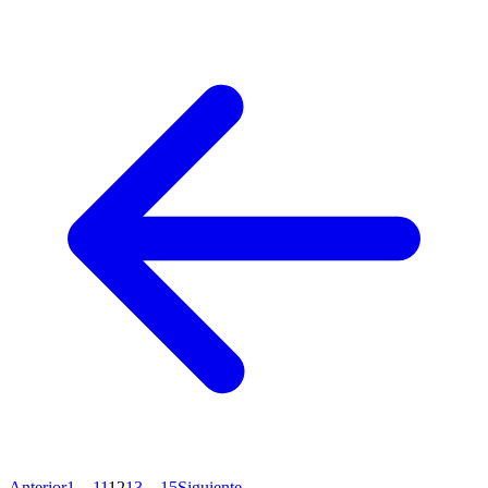
Anterior
1
…
11
12
13
…
15
Siguiente