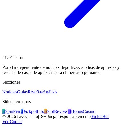
LiveCasino
Portal independiente de noticias deportivas, análisis de apuestas y
reseñas de casas de apuestas para el mercado peruano.
Secciones
Noticias
Guías
Reseñas
Análisis
Sitios hermanos
S
SpinPeru
J
JackpotInfo
S
SlotReview
B
BonusCasino
©
2026
LiveCasino
|
18+ Juega responsablemente
|
FieldsBet
Ver Cuotas