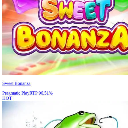
Sweet Bonanza
Pragmatic Play
RTP
96.51
%
HOT