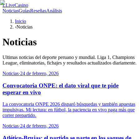
L
LiveCasino
Noticias
Guías
Reseñas
Análisis
Inicio
›
Noticias
Noticias
Ultimas noticias del deporte peruano y mundial. Liga 1, Champions
League, eliminatorias, fichajes y resultados actualizados diariamente.
Noticias
·
24 de febrero, 2026
Convocatoria ONPE: el dato viral que te pide
esperar en vivo
La convocatoria ONPE 2026 disparó búsquedas y también apuestas
impulsivas. Mi lectura: en fútbol, la paciencia en vivo paga más que
correr prepartido.
Noticias
·
24 de febrero, 2026
Atlético-Brujas: el partido se parte en los saques de