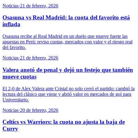
Noticias
·
21 de febrero, 2026
Osasuna vs Real Madrid: la cuota del favorito está
inflada
Osasuna recibe al Real Madrid en un duelo que mueve fuerte las
apuestas en Perú: reviso cuotas, mercados con valor y el riesgo real
del favorito.
Noticias
·
21 de febrero, 2026
Valera anotó de penal y dejó un festejo que también
mueve cuotas
El 2-0 de Alex Valera ante Cristal no solo cerró el partido: cambió la
lectura del clásico que viene y abrió valor en mercados de gol para
Universitario.
Noticias
·
20 de febrero, 2026
Celtics vs Warriors: la cuota no ajusta la baja de
Curry