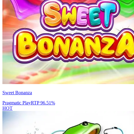
Sweet Bonanza
Pragmatic Play
RTP
96.51
%
HOT