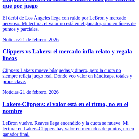
que por juego
El derbi de Los Ángeles llega con ruido por LeBron y mercado
nervioso. Mi lectura: el valor no está en el ganador, sino en líneas de
puntos y parciales.
Noticias
·
21 de febrero, 2026
Clippers vs Lakers: el mercado infla relato y regala
líneas
Clippers-Lakers mueve búsquedas y dinero, pero la cuota no
siempre refleja juego real. Dónde veo valor en hándicaps, totales y
props clave.
Noticias
·
21 de febrero, 2026
Lakers-Clippers: el valor está en el ritmo, no en el
nombre
LeBron vuelve, Reaves llega encendido y la cuota se mueve. Mi
lectura: en Lakers-Clippers hay valor en mercados de puntos, no en
ganador final.