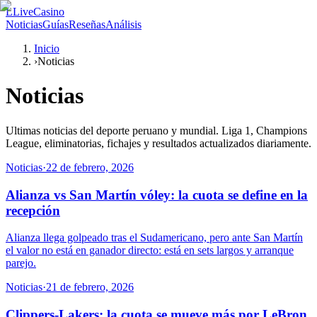
L
LiveCasino
Noticias
Guías
Reseñas
Análisis
Inicio
›
Noticias
Noticias
Ultimas noticias del deporte peruano y mundial. Liga 1, Champions
League, eliminatorias, fichajes y resultados actualizados diariamente.
Noticias
·
22 de febrero, 2026
Alianza vs San Martín vóley: la cuota se define en la
recepción
Alianza llega golpeado tras el Sudamericano, pero ante San Martín
el valor no está en ganador directo: está en sets largos y arranque
parejo.
Noticias
·
21 de febrero, 2026
Clippers-Lakers: la cuota se mueve más por LeBron