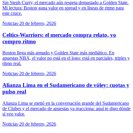
Sin Steph Curry, el mercado aún respeta demasiado a Golden State.
Mi lectura: Boston gana valor en spread y en líneas de ritmo para
este cruce.
Noticias
·
20 de febrero, 2026
Celtics-Warriors: el mercado compra relato, yo
compro ritmo
Boston llega más armado y Golden State más mediático. En
apuestas NBA, el valor no está en el logo: está en parciales, triples y
ritmo real.
Noticias
·
20 de febrero, 2026
Alianza Lima en el Sudamericano de vóley: cuotas y
pulso real
Alianza Lima se metió en la conversación grande del Sudamericano
de Clubes y el mercado de apuestas ya reacciona: aquí te digo dónde
sí veo valor.
Noticias
·
20 de febrero, 2026