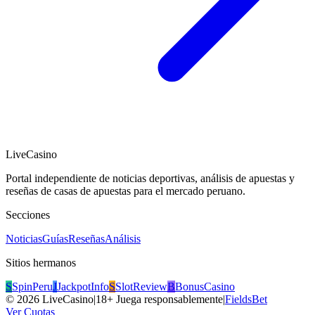
LiveCasino
Portal independiente de noticias deportivas, análisis de apuestas y
reseñas de casas de apuestas para el mercado peruano.
Secciones
Noticias
Guías
Reseñas
Análisis
Sitios hermanos
S
SpinPeru
J
JackpotInfo
S
SlotReview
B
BonusCasino
©
2026
LiveCasino
|
18+ Juega responsablemente
|
FieldsBet
Ver Cuotas