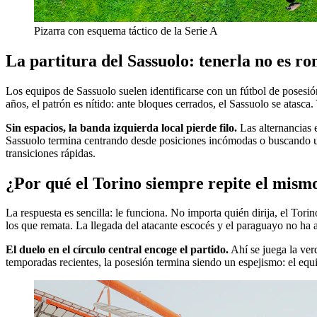
Pizarra con esquema táctico de la Serie A
La partitura del Sassuolo: tenerla no es r
Los equipos de Sassuolo suelen identificarse con un fútbol de posesión 
años, el patrón es nítido: ante bloques cerrados, el Sassuolo se atasca
Sin espacios, la banda izquierda local pierde filo.
Las alternancias e
Sassuolo termina centrando desde posiciones incómodas o buscando un
transiciones rápidas.
¿Por qué el Torino siempre repite el mism
La respuesta es sencilla: le funciona. No importa quién dirija, el To
los que remata. La llegada del atacante escocés y el paraguayo no ha
El duelo en el círculo central encoge el partido.
Ahí se juega la verd
temporadas recientes, la posesión termina siendo un espejismo: el equ