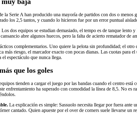
s muy baja
de la Serie A han producido una mayoría de partidos con dos o menos g
do los 2,5 tantos, y cuando lo hicieron fue por un error puntual aislad
.
Los dos equipos se estudian demasiado, el tempo es de tanque lento y
 cansancio abre algunos huecos, pero la falta de acierto rematador de am
tácticos complementarios. Uno quiere la pelota sin profundidad; el otro c
usca más riesgo, el marcador exacto con pocas dianas. Las cuotas para el
a el espectáculo que nunca llega.
más que los goles
quipos tienden a cargar el juego por las bandas cuando el centro está c
este enfrentamiento ha superado con comodidad la línea de 8,5. No es 
éndolos.
ble.
La explicación es simple: Sassuolo necesita llegar por fuera ante u
córner cantado. Quien apueste por el over de corners suele llevarse un r