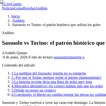
L
LiveCasino
Noticias
Guías
Reseñas
Análisis
Inicio
›
Análisis
›
Sassuolo vs Torino: el patrón histórico que asfixia los goles
Análisis
Sassuolo vs Torino: el patrón histórico que 
A
Andrés Quispe
·
9 de junio, 2026
·
6 min
de lectura
·
sassuolo
torino
serie a
Contenido del artículo
1.
La partitura del Sassuolo: tenerla no es romperla
2.
¿Por qué el Torino siempre repite el mismo planteamiento?
3.
La historia recente dicta una línea de goles muy baja
4.
Mercados alternativos: los corners hablan más que los goles
5.
Dónde no poner un centavo
6.
Conclusión: el libreto no cambia porque las piezas no cambia
Sassuolo y Torino vuelven a verse las caras este domingo. La historia i