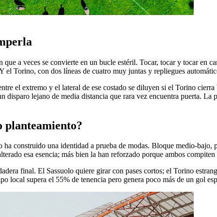
omperla
que a veces se convierte en un bucle estéril. Tocar, tocar y tocar en ca
. Y el Torino, con dos líneas de cuatro muy juntas y repliegues automátic
ntre el extremo y el lateral de ese costado se diluyen si el Torino cierr
 disparo lejano de media distancia que rara vez encuentra puerta. La p
o planteamiento?
rino ha construido una identidad a prueba de modas. Bloque medio-bajo,
 alterado esa esencia; más bien la han reforzado porque ambos compiten
adera final. El Sassuolo quiere girar con pases cortos; el Torino estran
ipo local supera el 55% de tenencia pero genera poco más de un gol espe